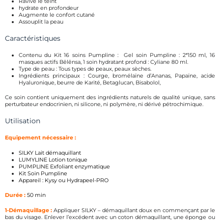
Ravive le teint
hydrate en profondeur
Augmente le confort cutané
Assouplit la peau
Caractéristiques
Contenu du Kit 16 soins Pumpline : Gel soin Pumpline : 2*150 ml, 16
masques actifs Bēlēnsa, 1 soin hydratant profond : Cyliane 80 ml.
Type de peau : Tous types de peaux, peaux sèches.
Ingrédients principaux : Courge, bromélaïne d’Ananas, Papaïne, acide
Hyaluronique, beurre de Karité, Betaglucan, Bisabolol,
Ce soin contient uniquement des ingrédients naturels de qualité unique, sans
perturbateur endocrinien, ni silicone, ni polymère, ni dérivé pétrochimique.
Utilisation
Equipement
nécessaire :
SILKY Lait démaquillant
LUMYLINE Lotion tonique
PUMPLINE Exfoliant enzymatique
Kit Soin Pumpline
Appareil : Kysy ou Hydrapeel-PRO
Durée :
50 min
1-Démaquillage
:
Appliquer SILKY – démaquillant doux en commençant par le
bas du visage. Enlever l’excédent avec un coton démaquillant, une éponge ou