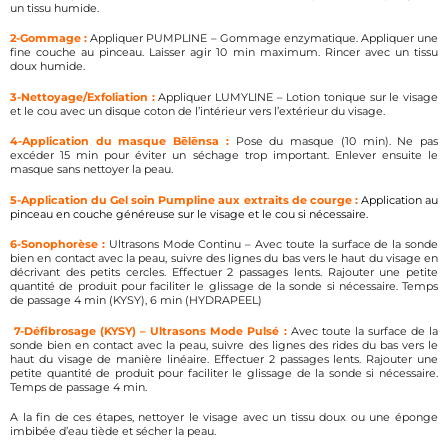
un tissu humide.
2-Gommage
:
Appliquer PUMPLINE – Gommage enzymatique. Appliquer une
fine couche au pinceau. Laisser agir 10 min maximum. Rincer avec un tissu
doux humide.
3-Nettoyage/Exfoliation :
Appliquer LUMYLINE – Lotion tonique sur le visage
et le cou avec un disque coton de l’intérieur vers l’extérieur du visage.
4-Application du masque Bēlēnsa :
Pose du masque (10 min). Ne pas
excéder 15 min pour éviter un séchage trop important. Enlever ensuite le
masque sans nettoyer la peau.
5-Application du Gel soin Pumpline aux extraits de courge
:
Application au
pinceau en couche généreuse sur le visage et le cou si nécessaire.
6-Sonophorèse :
Ultrasons Mode Continu – Avec toute la surface de la sonde
bien en contact avec la peau, suivre des lignes du bas vers le haut du visage en
décrivant des petits cercles. Effectuer 2 passages lents. Rajouter une petite
quantité de produit pour faciliter le glissage de la sonde si nécessaire. Temps
de passage 4 min (KYSY), 6 min (HYDRAPEEL)
7-Défibrosage (KYSY) – Ultrasons Mode Pulsé :
Avec toute la surface de la
sonde bien en contact avec la peau, suivre des lignes des rides du bas vers le
haut du visage de manière linéaire. Effectuer 2 passages lents. Rajouter une
petite quantité de produit pour faciliter le glissage de la sonde si nécessaire.
Temps de passage 4 min.
A la fin de ces étapes, nettoyer le visage avec un tissu doux ou une éponge
imbibée d’eau tiède et sécher la peau.