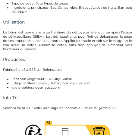
Type de peau : Tous types de peaux.
Ingrédients principaux : Eau, Concombre, Bleuet, Acides de fruits, Bambou
d’Anduze.
Utilisation
La lotion est une étape à part entière du nettoyage. Elle s’utilise après l’étape
du démaquillage (Silky – Lait démaquillant), pour finir de débarrasser la peau
de ses impuretés et cellules mortes. Appliquez matin et soir sur le visage et le
cou avec un coton. Passez le coton sans trop appuyer de l’intèrieur vers
l’extérieur du visage.
Producteur
Fabriqué en SUISSE par Belensa Ltd
1 chemin vingt-neuf 1182 Gilly- Suisse
1 Baggot Street Lower, Dublin, D02 P593 Ireland
www-belensa-cosmetics.com
Info Tri
Selon la loi AGEC “Anti-Gaspillage et Economie Circulaire” (Article 17).