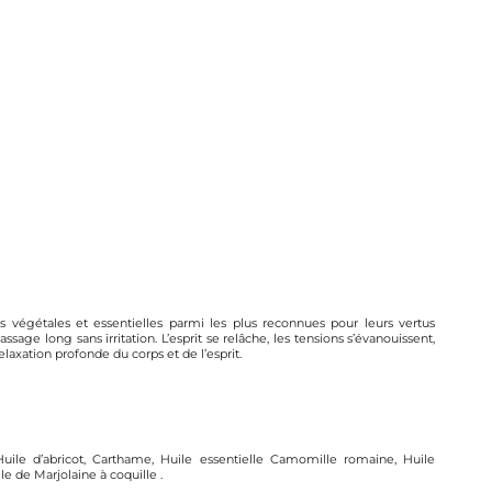
s végétales et essentielles parmi les plus reconnues pour leurs vertus
age long sans irritation. L’esprit se relâche, les tensions s’évanouissent,
relaxation profonde du corps et de l’esprit.
ile d’abricot, Carthame, Huile essentielle Camomille romaine, Huile
e de Marjolaine à coquille .